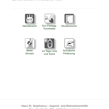
Soz.Pädagg.
Altersbereich
Hausbesuche
Fachkräfte
Mobil-
Schulische
14 Tage Limo
Einsatz
Förderung
und Sand
Haus St. Stephanus • Jugend- und Behindertenhilfe